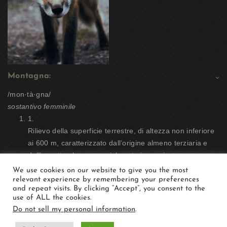
Montagna:
/mon·tà·gna/
sostantivo femminile
1.
Rilievo della superficie terrestre, di altezza non inferiore
ai 600 m, caratterizzato dall’origine almeno terziaria e
dall’aspetto almeno parzialmente impervio;
We use cookies on our website to give you the most
Prenotazioni:
Contattaci:
relevant experience by remembering your preferences
Privacy Policy
and repeat visits. By clicking “Accept”, you consent to the
use of ALL the cookies.
Do not sell my personal information
.