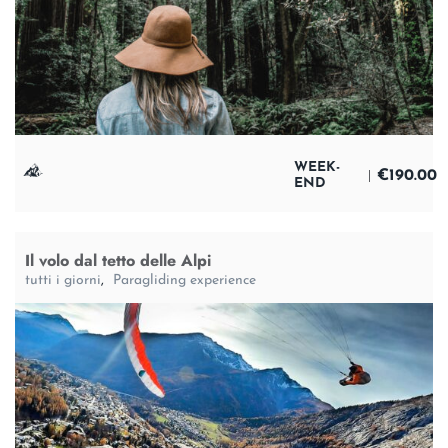
WEEK-
€
190.00
END
Il volo dal tetto delle Alpi
tutti i giorni
,
Paragliding experience