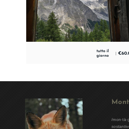
tutto il
€
60.
giorno
Mont
/mon·tà·
sostantiv