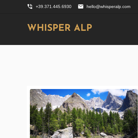
phone_in_talk
email
+39.371.445.6930
hello@whisperalp.com
WHISPER ALP