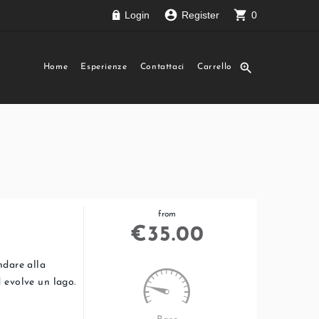
account_circle
shopping_cart
Login
Register
0
zoom_in
Home
Esperienze
Contattaci
Carrello
from
€
35.00
ndare alla
 evolve un lago.