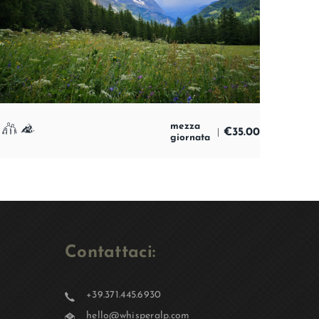
mezza
€
35.00
giornata
Contattaci:
+39.371.445.6930
hello@whisperalp.com