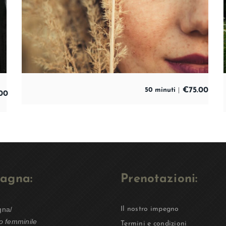
€
75.00
50 minuti
00
agna:
Prenotazioni:
gna/
Il nostro impegno
o femminile
Termini e condizioni