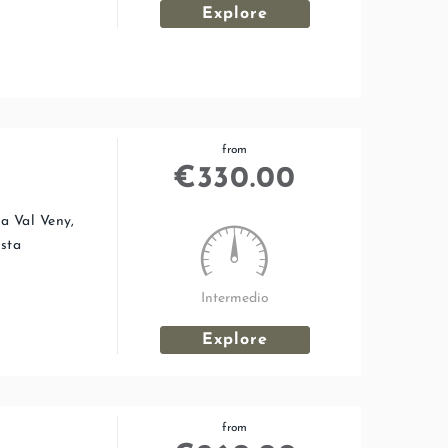
Explore
from
€
330.00
la Val Veny,
iesta
Intermedio
Explore
from