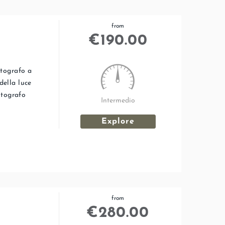
from
€
190.00
otografo a
della luce
otografo
Intermedio
Explore
from
€
280.00