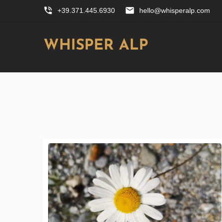
phone_in_talk
email
+39.371.445.6930
hello@whisperalp.com
WHISPER ALP