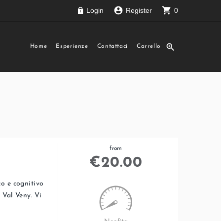
account_circle
shopping_cart
Login
Register
0
zoom_in
Home
Esperienze
Contattaci
Carrello
from
€
20.00
co e cognitivo
 Val Veny. Vi