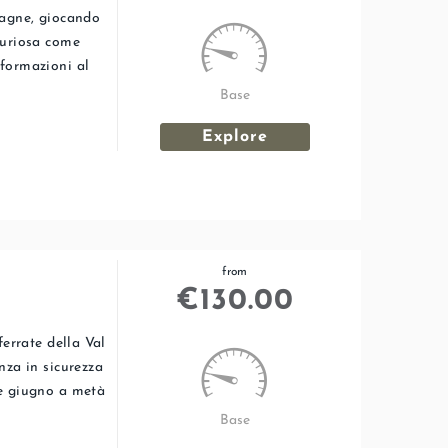
tagne, giocando
curiosa come
formazioni al
Base
Explore
from
€
130.00
ferrate della Val
nza in sicurezza
ne giugno a metà
Base