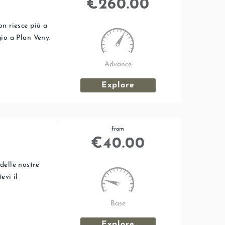
€
260.00
on riesce più a
gio a Plan Veny.
Advance
Explore
from
€
40.00
delle nostre
evi il
Base
Explore