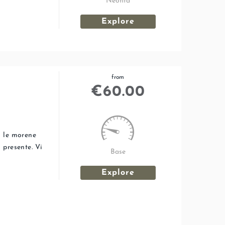
Neofita
Explore
from
€
60.00
o le morene
 presente. Vi
Base
Explore