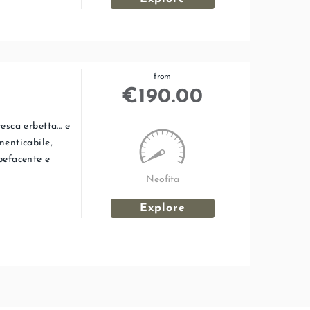
from
€
190.00
resca erbetta… e
menticabile,
pefacente e
Neofita
Explore