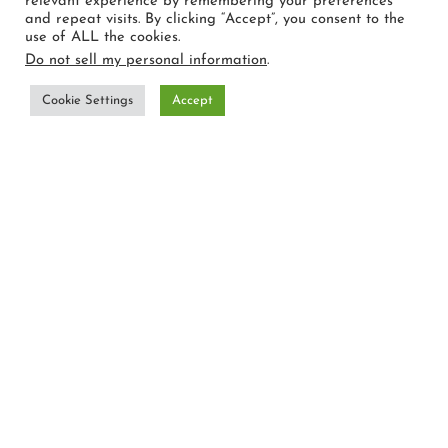
relevant experience by remembering your preferences
and repeat visits. By clicking “Accept”, you consent to the
use of ALL the cookies.
Do not sell my personal information
.
Cookie Settings
Accept
Overview
Itinerary
Translated FAQs &
Accomodation
Reviews
Gallery
All about the Il volo dal tetto delle Alpi.