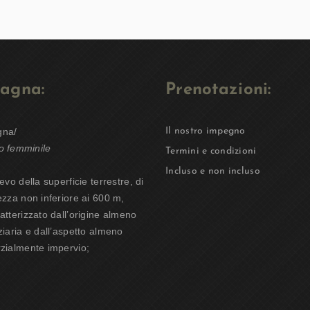
agna:
Prenotazioni:
gna/
Il nostro impegno
o femminile
Termini e condizioni
Incluso e non incluso
ievo della superficie terrestre, di
ezza non inferiore ai 600 m,
atterizzato dall’origine almeno
ziaria e dall’aspetto almeno
zialmente impervio;