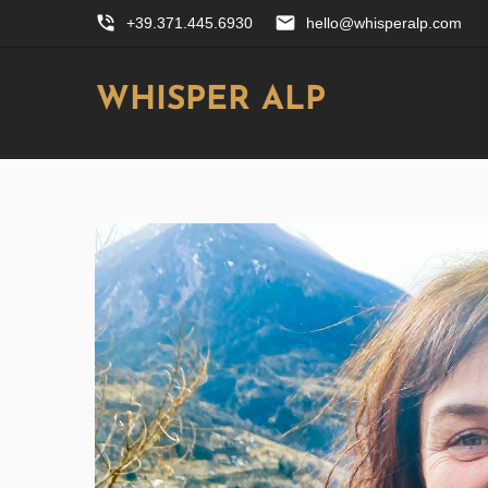
phone_in_talk
email
+39.371.445.6930
hello@whisperalp.com
WHISPER ALP