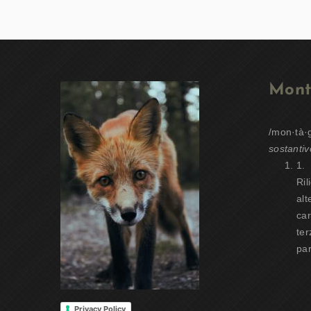
Mont
/mon·tà·
sostantiv
1.
Ril
alt
car
ter
par
Privacy Policy