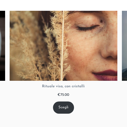
Rituale viso, con cristalli
€
75.00
Scegli