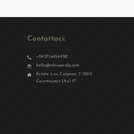
Contattaci:
+39.371.445.6930
hello@whisperalp.com
Estate: Loc. Cuignon, 7 11013
Courmayeur (Ao) IT