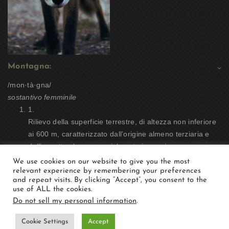
Montagna:
/mon·tà·gna/
sostantivo femminile
1.
Rilievo della superficie terrestre, di altezza non inferiore
ai 600 m, caratterizzato dall’origine almeno terziaria e
dall’aspetto almeno parzialmente impervio;
We use cookies on our website to give you the most
Prenotazioni:
Contattaci:
relevant experience by remembering your preferences
Privacy Policy
and repeat visits. By clicking “Accept”, you consent to the
use of ALL the cookies.
Do not sell my personal information
.
Cookie Settings
Accept