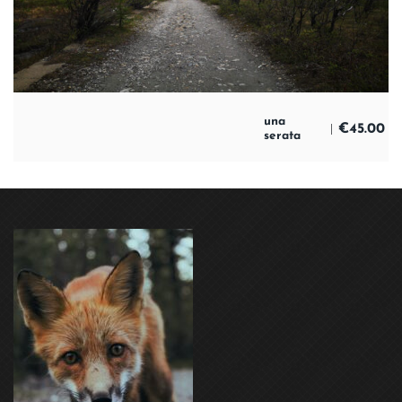
una
€
45.00
serata